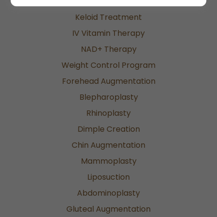
Laser Hair Removal
Keloid Treatment
IV Vitamin Therapy
NAD+ Therapy
Weight Control Program
Forehead Augmentation
Blepharoplasty
Rhinoplasty
Dimple Creation
Chin Augmentation
Mammoplasty
Liposuction
Abdominoplasty
Gluteal Augmentation